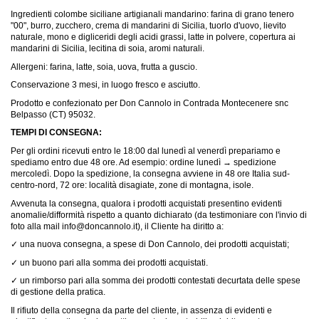
Ingredienti colombe siciliane artigianali mandarino: farina di grano tenero
"00", burro, zucchero, crema di mandarini di Sicilia, tuorlo d'uovo, lievito
naturale, mono e digliceridi degli acidi grassi, latte in polvere, copertura ai
mandarini di Sicilia, lecitina di soia, aromi naturali.
Allergeni: farina, latte, soia, uova, frutta a guscio.
Conservazione 3 mesi, in luogo fresco e asciutto.
Prodotto e confezionato per Don Cannolo in Contrada Montecenere snc
Belpasso (CT) 95032.
TEMPI DI CONSEGNA:
Per gli ordini ricevuti entro le 18:00 dal lunedì al venerdì prepariamo e
spediamo entro due 48 ore. Ad esempio: ordine lunedì → spedizione
mercoledì. Dopo la spedizione, la consegna avviene in 48 ore Italia sud-
centro-nord, 72 ore: località disagiate, zone di montagna, isole.
Avvenuta la consegna, qualora i prodotti acquistati presentino evidenti
anomalie/difformità rispetto a quanto dichiarato (da testimoniare con l'invio di
foto alla mail info@doncannolo.it), il Cliente ha diritto a:
✓ una nuova consegna, a spese di Don Cannolo, dei prodotti acquistati;
✓ un buono pari alla somma dei prodotti acquistati.
✓ un rimborso pari alla somma dei prodotti contestati decurtata delle spese
di gestione della pratica.
Il rifiuto della consegna da parte del cliente, in assenza di evidenti e