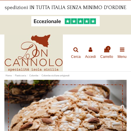
spedizioni IN TUTTA ITALIA SENZA MINIMO D'ORDINE
costo fisso 5 €
0
Cerca
Accedi
Carrello
Menu
Home
Pasticceria
Colombe
Colombe siciliane artigianali