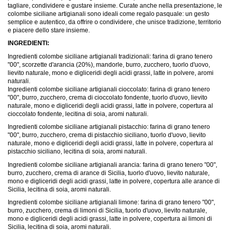
tagliare, condividere e gustare insieme. Curate anche nella presentazione, le
colombe siciliane artigianali sono ideali come regalo pasquale: un gesto
semplice e autentico, da offrire o condividere, che unisce tradizione, territorio
e piacere dello stare insieme.
INGREDIENTI:
Ingredienti colombe siciliane artigianali tradizionali: farina di grano tenero
"00", scorzette d'arancia (20%), mandorle, burro, zucchero, tuorlo d'uovo,
lievito naturale, mono e digliceridi degli acidi grassi, latte in polvere, aromi
naturali.
Ingredienti colombe siciliane artigianali cioccolato: farina di grano tenero
"00", burro, zucchero, crema di cioccolato fondente, tuorlo d'uovo, lievito
naturale, mono e digliceridi degli acidi grassi, latte in polvere, copertura al
cioccolato fondente, lecitina di soia, aromi naturali.
Ingredienti colombe siciliane artigianali pistacchio: farina di grano tenero
"00", burro, zucchero, crema di pistacchio siciliano, tuorlo d'uovo, lievito
naturale, mono e digliceridi degli acidi grassi, latte in polvere, copertura al
pistacchio siciliano, lecitina di soia, aromi naturali.
Ingredienti colombe siciliane artigianali arancia: farina di grano tenero "00",
burro, zucchero, crema di arance di Sicilia, tuorlo d'uovo, lievito naturale,
mono e digliceridi degli acidi grassi, latte in polvere, copertura alle arance di
Sicilia, lecitina di soia, aromi naturali.
Ingredienti colombe siciliane artigianali limone: farina di grano tenero "00",
burro, zucchero, crema di limoni di Sicilia, tuorlo d'uovo, lievito naturale,
mono e digliceridi degli acidi grassi, latte in polvere, copertura ai limoni di
Sicilia, lecitina di soia, aromi naturali.